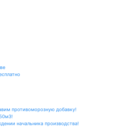
кве
есплатно
вим противоморозную добавку!
50м3!
ждении начальника производства!