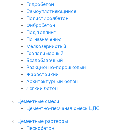
Гидробетон
Самоуплотняющийся
Полистиролбетон
Фибробетон
Под топпинг
По назначению
Мелкозернистый
Геополимерный
Бездобавочный
Реакционно-порошковый
Жаростойкий
Архитектурный бетон
Легкий бетон
Цементные смеси
Цементно-песчаная смесь ЦПС
Цементные растворы
Пескобетон