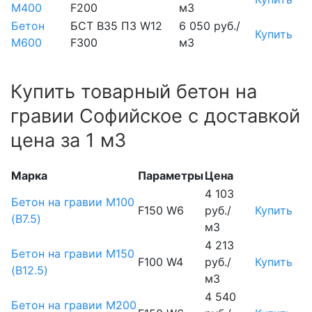
М400
F200
м3
Бетон
БСТ В35 П3 W12
6 050 руб./
Купить
М600
F300
м3
Купить товарный бетон на
гравии Софийское с доставкой
цена за 1 м3
Марка
Параметры
Цена
4 103
Бетон на гравии М100
F150 W6
руб./
Купить
(B7.5)
м3
4 213
Бетон на гравии М150
F100 W4
руб./
Купить
(B12.5)
м3
4 540
Бетон на гравии М200