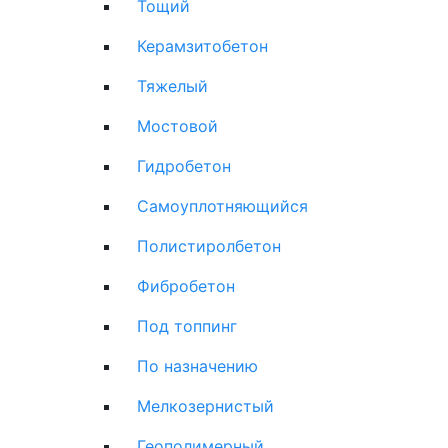
Тощий
Керамзитобетон
Тяжелый
Мостовой
Гидробетон
Самоуплотняющийся
Полистиролбетон
Фибробетон
Под топпинг
По назначению
Мелкозернистый
Геополимерный