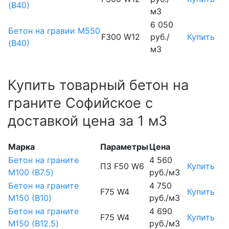
(В40)
м3
6 050
Бетон на гравии М550
F300 W12
руб./
Купить
(В40)
м3
Купить товарный бетон на
граните Софийское с
доставкой цена за 1 м3
Марка
Параметры
Цена
Бетон на граните
4 560
П3 F50 W6
Купить
М100 (B7.5)
руб./м3
Бетон на граните
4 750
F75 W4
Купить
М150 (B10)
руб./м3
Бетон на граните
4 690
F75 W4
Купить
М150 (B12.5)
руб./м3