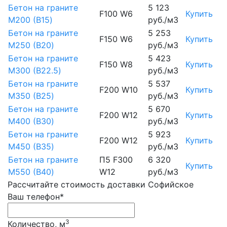
Бетон на граните
5 123
F100 W6
Купить
М200 (B15)
руб./м3
Бетон на граните
5 253
F150 W6
Купить
М250 (B20)
руб./м3
Бетон на граните
5 423
F150 W8
Купить
М300 (B22.5)
руб./м3
Бетон на граните
5 537
F200 W10
Купить
М350 (B25)
руб./м3
Бетон на граните
5 670
F200 W12
Купить
М400 (B30)
руб./м3
Бетон на граните
5 923
F200 W12
Купить
М450 (B35)
руб./м3
Бетон на граните
П5 F300
6 320
Купить
М550 (B40)
W12
руб./м3
Рассчитайте стоимость доставки Софийское
Ваш телефон*
3
Количество, м