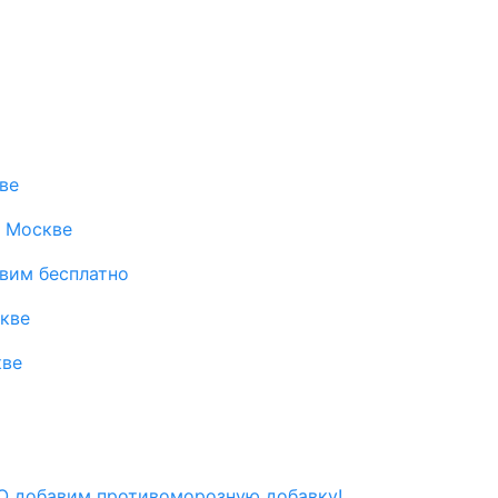
ве
в Москве
авим бесплатно
скве
кве
 добавим противоморозную добавку!