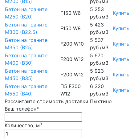
М200 (B15)
руб./м3
Бетон на граните
5 253
F150 W6
Купить
М250 (B20)
руб./м3
Бетон на граните
5 423
F150 W8
Купить
М300 (B22.5)
руб./м3
Бетон на граните
5 537
F200 W10
Купить
М350 (B25)
руб./м3
Бетон на граните
5 670
F200 W12
Купить
М400 (B30)
руб./м3
Бетон на граните
5 923
F200 W12
Купить
М450 (B35)
руб./м3
Бетон на граните
П5 F300
6 320
Купить
М550 (B40)
W12
руб./м3
Рассчитайте стоимость доставки Пыхтино
Ваш телефон*
3
Количество, м