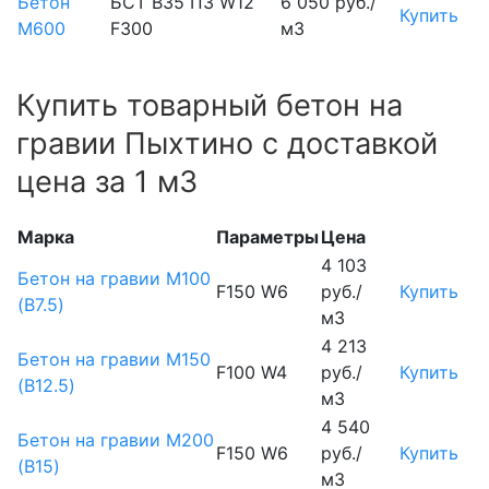
Бетон
БСТ В35 П3 W12
6 050 руб./
Купить
М600
F300
м3
Купить товарный бетон на
гравии Пыхтино с доставкой
цена за 1 м3
Марка
Параметры
Цена
4 103
Бетон на гравии М100
F150 W6
руб./
Купить
(B7.5)
м3
4 213
Бетон на гравии М150
F100 W4
руб./
Купить
(B12.5)
м3
4 540
Бетон на гравии М200
F150 W6
руб./
Купить
(B15)
м3