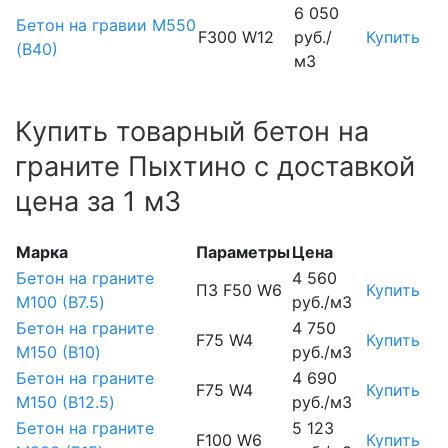
6 050
Бетон на гравии М550
F300 W12
руб./
Купить
(В40)
м3
Купить товарный бетон на
граните Пыхтино с доставкой
цена за 1 м3
Марка
Параметры
Цена
Бетон на граните
4 560
П3 F50 W6
Купить
М100 (B7.5)
руб./м3
Бетон на граните
4 750
F75 W4
Купить
М150 (B10)
руб./м3
Бетон на граните
4 690
F75 W4
Купить
М150 (B12.5)
руб./м3
Бетон на граните
5 123
F100 W6
Купить