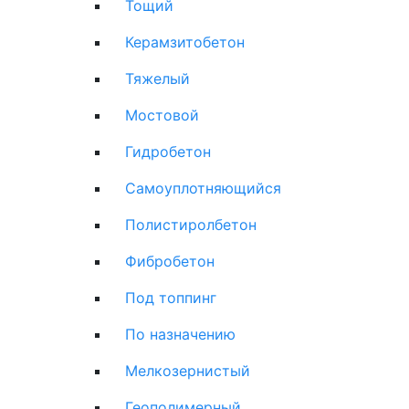
Тощий
Керамзитобетон
Тяжелый
Мостовой
Гидробетон
Самоуплотняющийся
Полистиролбетон
Фибробетон
Под топпинг
По назначению
Мелкозернистый
Геополимерный