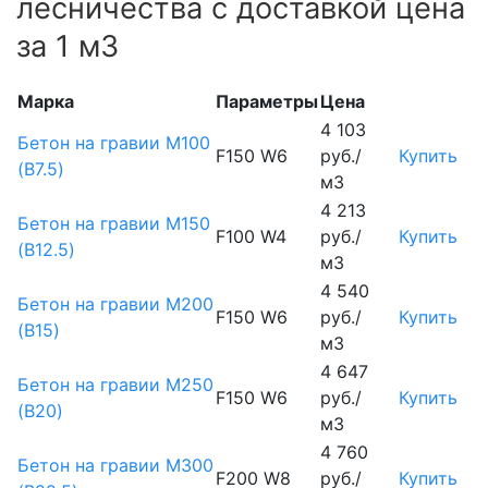
лесничества с доставкой цена
за 1 м3
Марка
Параметры
Цена
4 103
Бетон на гравии М100
F150 W6
руб./
Купить
(B7.5)
м3
4 213
Бетон на гравии М150
F100 W4
руб./
Купить
(B12.5)
м3
4 540
Бетон на гравии М200
F150 W6
руб./
Купить
(B15)
м3
4 647
Бетон на гравии М250
F150 W6
руб./
Купить
(B20)
м3
4 760
Бетон на гравии М300
F200 W8
руб./
Купить