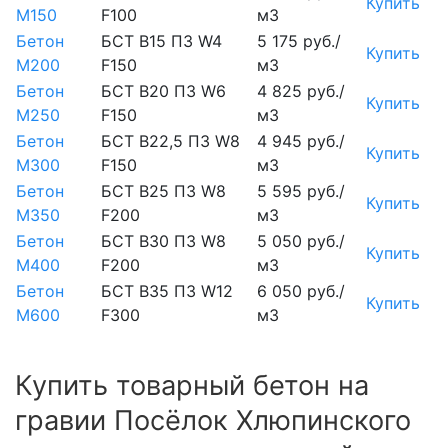
Купить
М150
F100
м3
Бетон
БСТ В15 П3 W4
5 175 руб./
Купить
М200
F150
м3
Бетон
БСТ В20 П3 W6
4 825 руб./
Купить
М250
F150
м3
Бетон
БСТ В22,5 П3 W8
4 945 руб./
Купить
М300
F150
м3
Бетон
БСТ В25 П3 W8
5 595 руб./
Купить
М350
F200
м3
Бетон
БСТ В30 П3 W8
5 050 руб./
Купить
М400
F200
м3
Бетон
БСТ В35 П3 W12
6 050 руб./
Купить
М600
F300
м3
Купить товарный бетон на
гравии Посёлок Хлюпинского