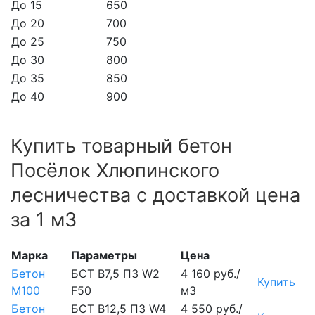
До 15
650
До 20
700
До 25
750
До 30
800
До 35
850
До 40
900
Купить товарный бетон
Посёлок Хлюпинского
лесничества с доставкой цена
за 1 м3
Марка
Параметры
Цена
Бетон
БСТ В7,5 П3 W2
4 160 руб./
Купить
М100
F50
м3
Бетон
БСТ В12,5 П3 W4
4 550 руб./