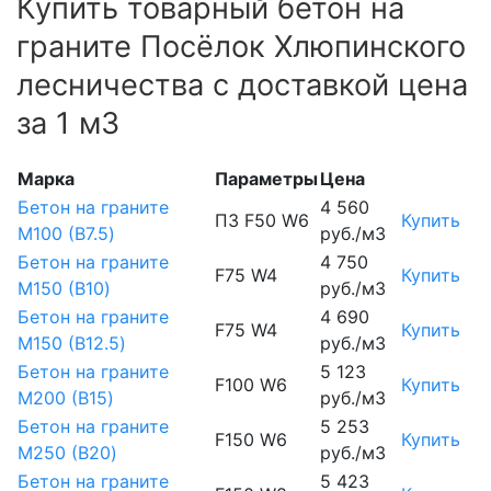
Купить товарный бетон на
граните Посёлок Хлюпинского
лесничества с доставкой цена
за 1 м3
Марка
Параметры
Цена
Бетон на граните
4 560
П3 F50 W6
Купить
М100 (B7.5)
руб./м3
Бетон на граните
4 750
F75 W4
Купить
М150 (B10)
руб./м3
Бетон на граните
4 690
F75 W4
Купить
М150 (B12.5)
руб./м3
Бетон на граните
5 123
F100 W6
Купить
М200 (B15)
руб./м3
Бетон на граните
5 253
F150 W6
Купить
М250 (B20)
руб./м3
Бетон на граните
5 423