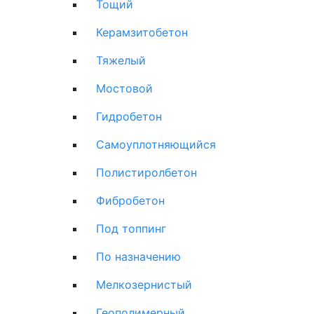
Тощий
Керамзитобетон
Тяжелый
Мостовой
Гидробетон
Самоуплотняющийся
Полистиролбетон
Фибробетон
Под топпинг
По назначению
Мелкозернистый
Геополимерный