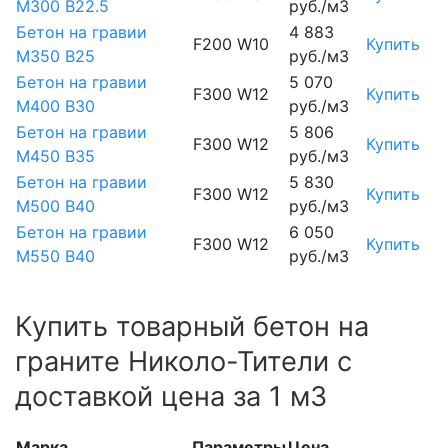
М300 B22.5
руб./м3
Бетон на гравии
4 883
F200 W10
Купить
М350 B25
руб./м3
Бетон на гравии
5 070
F300 W12
Купить
М400 B30
руб./м3
Бетон на гравии
5 806
F300 W12
Купить
М450 В35
руб./м3
Бетон на гравии
5 830
F300 W12
Купить
М500 В40
руб./м3
Бетон на гравии
6 050
F300 W12
Купить
М550 В40
руб./м3
Купить товарный бетон на
граните Николо-Тители с
доставкой цена за 1 м3
Марка
Параметры
Цена