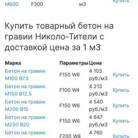
Купить
М600
F300
м3
Купить товарный бетон на
гравии Николо-Тители с
доставкой цена за 1 м3
Марка
Параметры
Цена
Бетон на гравии
4 103
F150 W6
Купить
М100 B7.5
руб./м3
Бетон на гравии
4 213
F100 W4
Купить
М150 B12.5
руб./м3
Бетон на гравии
4 540
F150 W6
Купить
М200 B15
руб./м3
Бетон на гравии
4 647
F150 W6
Купить
М250 B20
руб./м3
Бетон на гравии
4 760
F200 W8
Купить