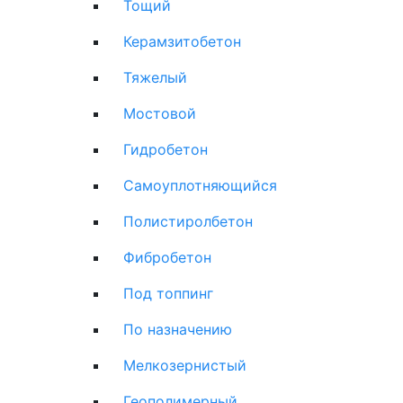
Тощий
Керамзитобетон
Тяжелый
Мостовой
Гидробетон
Самоуплотняющийся
Полистиролбетон
Фибробетон
Под топпинг
По назначению
Мелкозернистый
Геополимерный