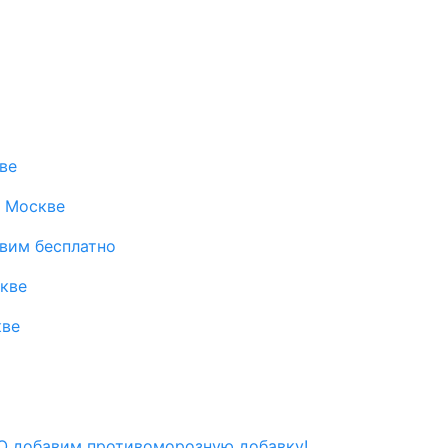
ве
в Москве
авим бесплатно
скве
кве
 добавим противоморозную добавку!