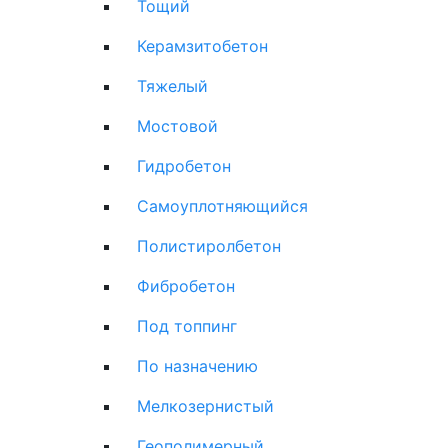
Тощий
Керамзитобетон
Тяжелый
Мостовой
Гидробетон
Самоуплотняющийся
Полистиролбетон
Фибробетон
Под топпинг
По назначению
Мелкозернистый
Геополимерный