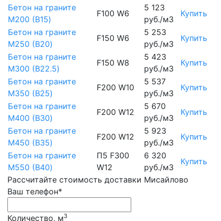
Бетон на граните
5 123
F100 W6
Купить
М200 (B15)
руб./м3
Бетон на граните
5 253
F150 W6
Купить
М250 (B20)
руб./м3
Бетон на граните
5 423
F150 W8
Купить
М300 (B22.5)
руб./м3
Бетон на граните
5 537
F200 W10
Купить
М350 (B25)
руб./м3
Бетон на граните
5 670
F200 W12
Купить
М400 (B30)
руб./м3
Бетон на граните
5 923
F200 W12
Купить
М450 (B35)
руб./м3
Бетон на граните
П5 F300
6 320
Купить
М550 (B40)
W12
руб./м3
Рассчитайте стоимость доставки Мисайлово
Ваш телефон*
3
Количество, м