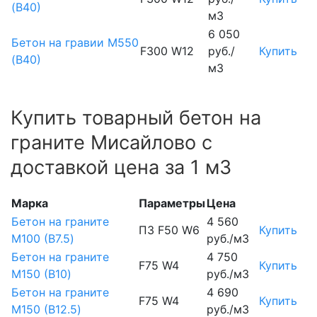
(В40)
м3
6 050
Бетон на гравии М550
F300 W12
руб./
Купить
(В40)
м3
Купить товарный бетон на
граните Мисайлово с
доставкой цена за 1 м3
Марка
Параметры
Цена
Бетон на граните
4 560
П3 F50 W6
Купить
М100 (B7.5)
руб./м3
Бетон на граните
4 750
F75 W4
Купить
М150 (B10)
руб./м3
Бетон на граните
4 690
F75 W4
Купить
М150 (B12.5)
руб./м3