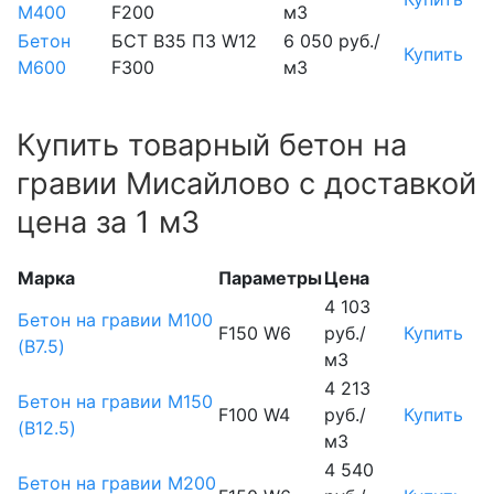
М400
F200
м3
Бетон
БСТ В35 П3 W12
6 050 руб./
Купить
М600
F300
м3
Купить товарный бетон на
гравии Мисайлово с доставкой
цена за 1 м3
Марка
Параметры
Цена
4 103
Бетон на гравии М100
F150 W6
руб./
Купить
(B7.5)
м3
4 213
Бетон на гравии М150
F100 W4
руб./
Купить
(B12.5)
м3
4 540
Бетон на гравии М200