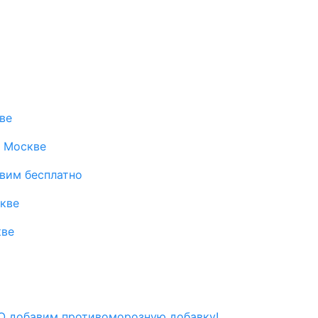
ве
в Москве
авим бесплатно
скве
кве
 добавим противоморозную добавку!