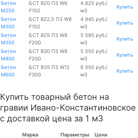
Бетон
БСТ В20 П3 W6
4 825 руб./
Купить
М250
F150
м3
Бетон
БСТ В22,5 П3 W8
4 945 руб./
Купить
М300
F150
м3
Бетон
БСТ В25 П3 W8
5 595 руб./
Купить
М350
F200
м3
Бетон
БСТ В30 П3 W8
5 050 руб./
Купить
М400
F200
м3
Бетон
БСТ В35 П3 W12
6 050 руб./
Купить
М600
F300
м3
Купить товарный бетон на
гравии Ивано-Константиновское
с доставкой цена за 1 м3
Марка
Параметры
Цена