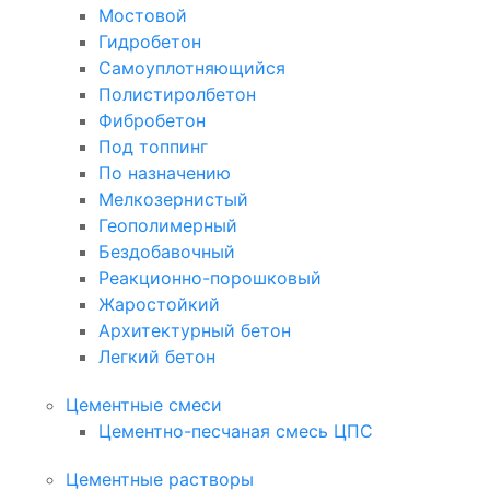
Мостовой
Гидробетон
Самоуплотняющийся
Полистиролбетон
Фибробетон
Под топпинг
По назначению
Мелкозернистый
Геополимерный
Бездобавочный
Реакционно-порошковый
Жаростойкий
Архитектурный бетон
Легкий бетон
Цементные смеси
Цементно-песчаная смесь ЦПС
Цементные растворы