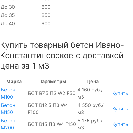
До 30
800
До 35
850
До 40
900
Купить товарный бетон Ивано-
Константиновское с доставкой
цена за 1 м3
Марка
Параметры
Цена
Бетон
4 160 руб./
БСТ В7,5 П3 W2 F50
Купить
М100
м3
Бетон
БСТ В12,5 П3 W4
4 550 руб./
Купить
М150
F100
м3
Бетон
5 175 руб./
БСТ В15 П3 W4 F150
Купить
М200
м3