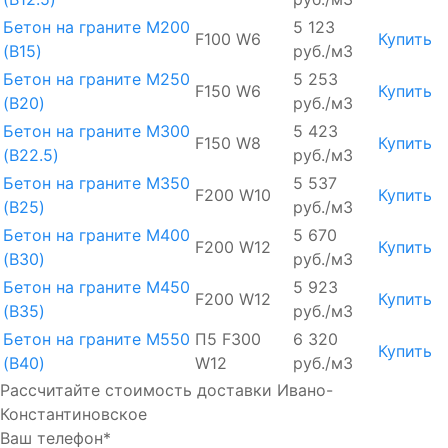
Бетон на граните М200
5 123
F100 W6
Купить
(B15)
руб./м3
Бетон на граните М250
5 253
F150 W6
Купить
(B20)
руб./м3
Бетон на граните М300
5 423
F150 W8
Купить
(B22.5)
руб./м3
Бетон на граните М350
5 537
F200 W10
Купить
(B25)
руб./м3
Бетон на граните М400
5 670
F200 W12
Купить
(B30)
руб./м3
Бетон на граните М450
5 923
F200 W12
Купить
(B35)
руб./м3
Бетон на граните М550
П5 F300
6 320
Купить
(B40)
W12
руб./м3
Рассчитайте стоимость доставки Ивано-
Константиновское
Ваш телефон*