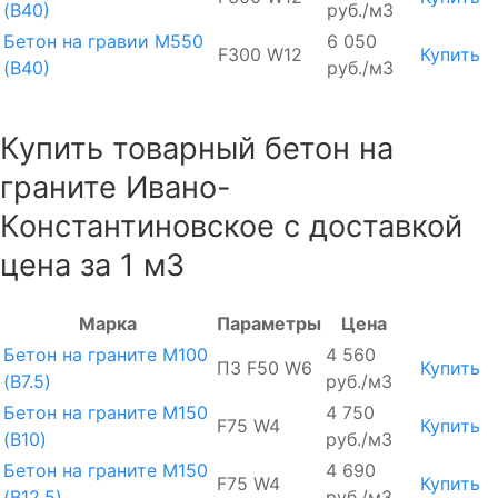
(В40)
руб./м3
Бетон на гравии М550
6 050
F300 W12
Купить
(В40)
руб./м3
Купить товарный бетон на
граните Ивано-
Константиновское с доставкой
цена за 1 м3
Марка
Параметры
Цена
Бетон на граните М100
4 560
П3 F50 W6
Купить
(B7.5)
руб./м3
Бетон на граните М150
4 750
F75 W4
Купить
(B10)
руб./м3
Бетон на граните М150
4 690
F75 W4
Купить
(B12.5)
руб./м3