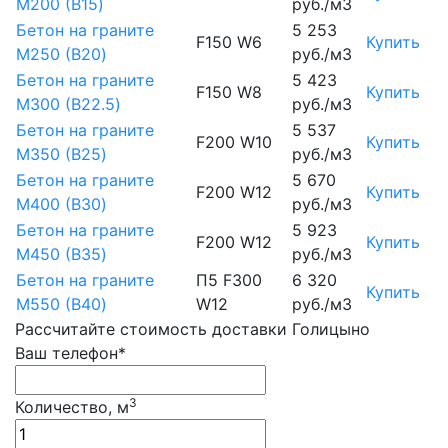
М200 (B15)
руб./м3
Бетон на граните
5 253
F150 W6
Купить
М250 (B20)
руб./м3
Бетон на граните
5 423
F150 W8
Купить
М300 (B22.5)
руб./м3
Бетон на граните
5 537
F200 W10
Купить
М350 (B25)
руб./м3
Бетон на граните
5 670
F200 W12
Купить
М400 (B30)
руб./м3
Бетон на граните
5 923
F200 W12
Купить
М450 (B35)
руб./м3
Бетон на граните
П5 F300
6 320
Купить
М550 (B40)
W12
руб./м3
Рассчитайте стоимость доставки Голицыно
Ваш телефон*
3
Количество, м