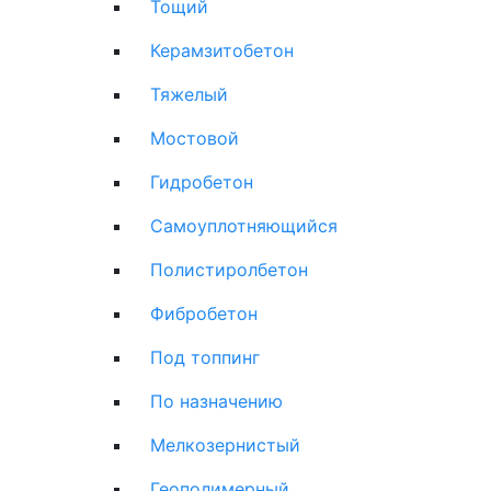
Тощий
Керамзитобетон
Тяжелый
Мостовой
Гидробетон
Самоуплотняющийся
Полистиролбетон
Фибробетон
Под топпинг
По назначению
Мелкозернистый
Геополимерный