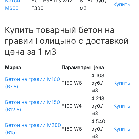
Бетон
БСТ В35 П3 W12
6 050 руб./
Купить
М600
F300
м3
Купить товарный бетон на
гравии Голицыно с доставкой
цена за 1 м3
Марка
Параметры
Цена
4 103
Бетон на гравии М100
F150 W6
руб./
Купить
(B7.5)
м3
4 213
Бетон на гравии М150
F100 W4
руб./
Купить
(B12.5)
м3
4 540
Бетон на гравии М200
F150 W6
руб./
Купить
(B15)
м3