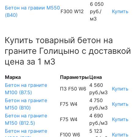
6 050
Бетон на гравии М550
F300 W12
руб./
Купить
(В40)
м3
Купить товарный бетон на
граните Голицыно с доставкой
цена за 1 м3
Марка
Параметры
Цена
Бетон на граните
4 560
П3 F50 W6
Купить
М100 (B7.5)
руб./м3
Бетон на граните
4 750
F75 W4
Купить
М150 (B10)
руб./м3
Бетон на граните
4 690
F75 W4
Купить
М150 (B12.5)
руб./м3
Бетон на граните
5 123
F100 W6
Купить