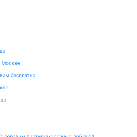
ве
в Москве
авим бесплатно
скве
кве
 добавим противоморозную добавку!