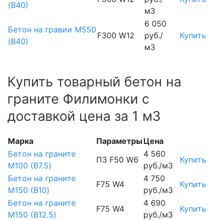
(В40)
м3
6 050
Бетон на гравии М550
F300 W12
руб./
Купить
(В40)
м3
Купить товарный бетон на
граните Филимонки с
доставкой цена за 1 м3
Марка
Параметры
Цена
Бетон на граните
4 560
П3 F50 W6
Купить
М100 (B7.5)
руб./м3
Бетон на граните
4 750
F75 W4
Купить
М150 (B10)
руб./м3
Бетон на граните
4 690
F75 W4
Купить
М150 (B12.5)
руб./м3