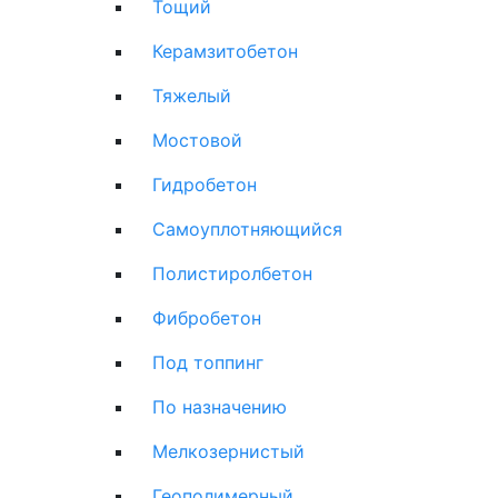
Тощий
Керамзитобетон
Тяжелый
Мостовой
Гидробетон
Самоуплотняющийся
Полистиролбетон
Фибробетон
Под топпинг
По назначению
Мелкозернистый
Геополимерный