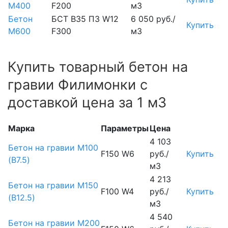
М400
F200
м3
Бетон
БСТ В35 П3 W12
6 050 руб./
Купить
М600
F300
м3
Купить товарный бетон на
гравии Филимонки с
доставкой цена за 1 м3
Марка
Параметры
Цена
4 103
Бетон на гравии М100
F150 W6
руб./
Купить
(B7.5)
м3
4 213
Бетон на гравии М150
F100 W4
руб./
Купить
(B12.5)
м3
4 540
Бетон на гравии М200