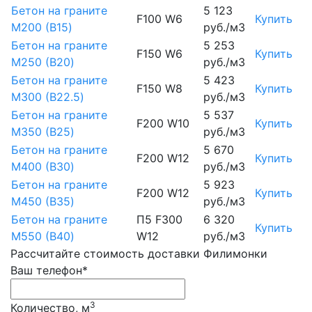
Бетон на граните
5 123
F100 W6
Купить
М200 (B15)
руб./м3
Бетон на граните
5 253
F150 W6
Купить
М250 (B20)
руб./м3
Бетон на граните
5 423
F150 W8
Купить
М300 (B22.5)
руб./м3
Бетон на граните
5 537
F200 W10
Купить
М350 (B25)
руб./м3
Бетон на граните
5 670
F200 W12
Купить
М400 (B30)
руб./м3
Бетон на граните
5 923
F200 W12
Купить
М450 (B35)
руб./м3
Бетон на граните
П5 F300
6 320
Купить
М550 (B40)
W12
руб./м3
Рассчитайте стоимость доставки Филимонки
Ваш телефон*
3
Количество, м