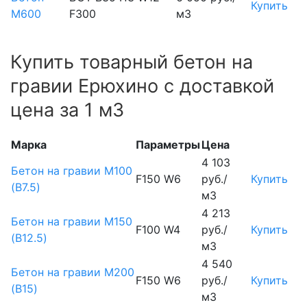
Купить
М600
F300
м3
Купить товарный бетон на
гравии Ерюхино с доставкой
цена за 1 м3
Марка
Параметры
Цена
4 103
Бетон на гравии М100
F150 W6
руб./
Купить
(B7.5)
м3
4 213
Бетон на гравии М150
F100 W4
руб./
Купить
(B12.5)
м3
4 540
Бетон на гравии М200
F150 W6
руб./
Купить
(B15)
м3