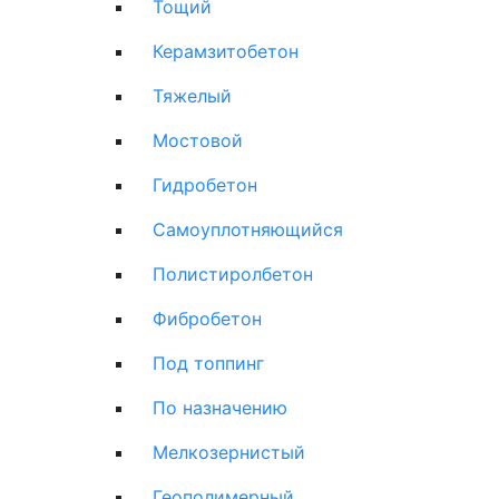
Тощий
Керамзитобетон
Тяжелый
Мостовой
Гидробетон
Самоуплотняющийся
Полистиролбетон
Фибробетон
Под топпинг
По назначению
Мелкозернистый
Геополимерный