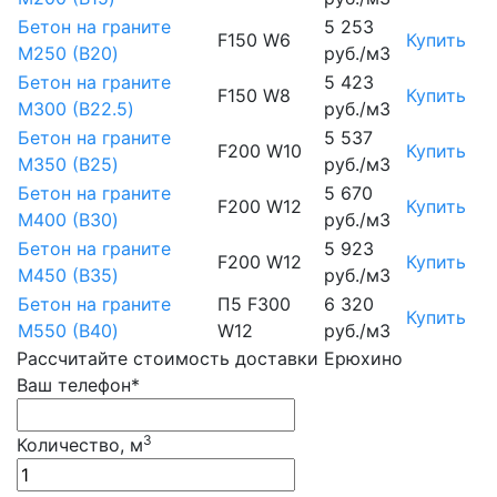
Бетон на граните
5 253
F150 W6
Купить
М250 (B20)
руб./м3
Бетон на граните
5 423
F150 W8
Купить
М300 (B22.5)
руб./м3
Бетон на граните
5 537
F200 W10
Купить
М350 (B25)
руб./м3
Бетон на граните
5 670
F200 W12
Купить
М400 (B30)
руб./м3
Бетон на граните
5 923
F200 W12
Купить
М450 (B35)
руб./м3
Бетон на граните
П5 F300
6 320
Купить
М550 (B40)
W12
руб./м3
Рассчитайте стоимость доставки Ерюхино
Ваш телефон*
3
Количество, м