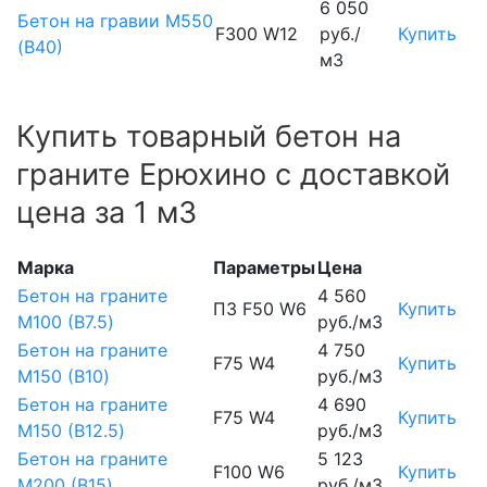
6 050
Бетон на гравии М550
F300 W12
руб./
Купить
(В40)
м3
Купить товарный бетон на
граните Ерюхино с доставкой
цена за 1 м3
Марка
Параметры
Цена
Бетон на граните
4 560
П3 F50 W6
Купить
М100 (B7.5)
руб./м3
Бетон на граните
4 750
F75 W4
Купить
М150 (B10)
руб./м3
Бетон на граните
4 690
F75 W4
Купить
М150 (B12.5)
руб./м3
Бетон на граните
5 123
F100 W6
Купить
М200 (B15)
руб./м3