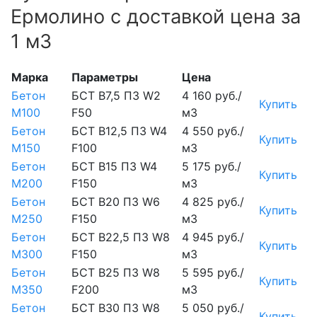
Ермолино с доставкой цена за
1 м3
Марка
Параметры
Цена
Бетон
БСТ В7,5 П3 W2
4 160 руб./
Купить
М100
F50
м3
Бетон
БСТ В12,5 П3 W4
4 550 руб./
Купить
М150
F100
м3
Бетон
БСТ В15 П3 W4
5 175 руб./
Купить
М200
F150
м3
Бетон
БСТ В20 П3 W6
4 825 руб./
Купить
М250
F150
м3
Бетон
БСТ В22,5 П3 W8
4 945 руб./
Купить
М300
F150
м3
Бетон
БСТ В25 П3 W8
5 595 руб./
Купить
М350
F200
м3
Бетон
БСТ В30 П3 W8
5 050 руб./
Купить