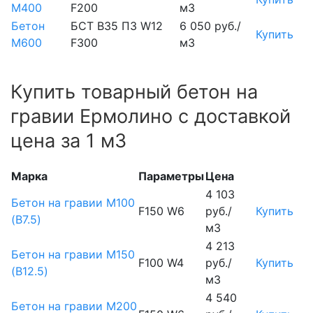
М400
F200
м3
Бетон
БСТ В35 П3 W12
6 050 руб./
Купить
М600
F300
м3
Купить товарный бетон на
гравии Ермолино с доставкой
цена за 1 м3
Марка
Параметры
Цена
4 103
Бетон на гравии М100
F150 W6
руб./
Купить
(B7.5)
м3
4 213
Бетон на гравии М150
F100 W4
руб./
Купить
(B12.5)
м3
4 540
Бетон на гравии М200