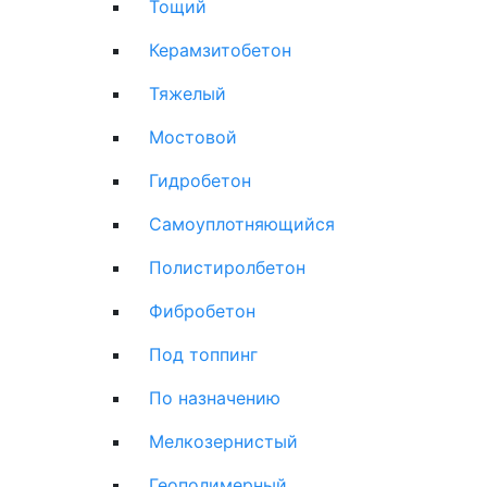
Тощий
Керамзитобетон
Тяжелый
Мостовой
Гидробетон
Самоуплотняющийся
Полистиролбетон
Фибробетон
Под топпинг
По назначению
Мелкозернистый
Геополимерный