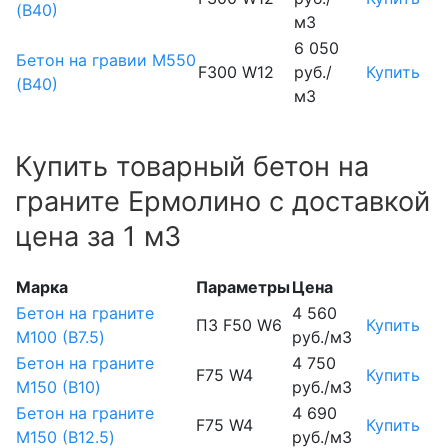
(В40)
м3
6 050
Бетон на гравии М550
F300 W12
руб./
Купить
(В40)
м3
Купить товарный бетон на
граните Ермолино с доставкой
цена за 1 м3
Марка
Параметры
Цена
Бетон на граните
4 560
П3 F50 W6
Купить
М100 (B7.5)
руб./м3
Бетон на граните
4 750
F75 W4
Купить
М150 (B10)
руб./м3
Бетон на граните
4 690
F75 W4
Купить
М150 (B12.5)
руб./м3