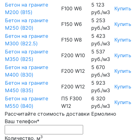
Бетон на граните
5 123
F100 W6
Купить
М200 (B15)
руб./м3
Бетон на граните
5 253
F150 W6
Купить
М250 (B20)
руб./м3
Бетон на граните
5 423
F150 W8
Купить
М300 (B22.5)
руб./м3
Бетон на граните
5 537
F200 W10
Купить
М350 (B25)
руб./м3
Бетон на граните
5 670
F200 W12
Купить
М400 (B30)
руб./м3
Бетон на граните
5 923
F200 W12
Купить
М450 (B35)
руб./м3
Бетон на граните
П5 F300
6 320
Купить
М550 (B40)
W12
руб./м3
Рассчитайте стоимость доставки Ермолино
Ваш телефон*
3
Количество, м