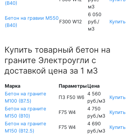
(В40)
м3
6 050
Бетон на гравии М550
F300 W12
руб./
Купить
(В40)
м3
Купить товарный бетон на
граните Электроугли с
доставкой цена за 1 м3
Марка
Параметры
Цена
Бетон на граните
4 560
П3 F50 W6
Купить
М100 (B7.5)
руб./м3
Бетон на граните
4 750
F75 W4
Купить
М150 (B10)
руб./м3
Бетон на граните
4 690
F75 W4
Купить
М150 (B12.5)
руб./м3