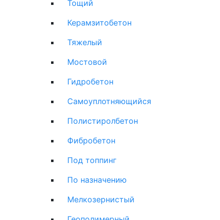
Тощий
Керамзитобетон
Тяжелый
Мостовой
Гидробетон
Самоуплотняющийся
Полистиролбетон
Фибробетон
Под топпинг
По назначению
Мелкозернистый
Геополимерный