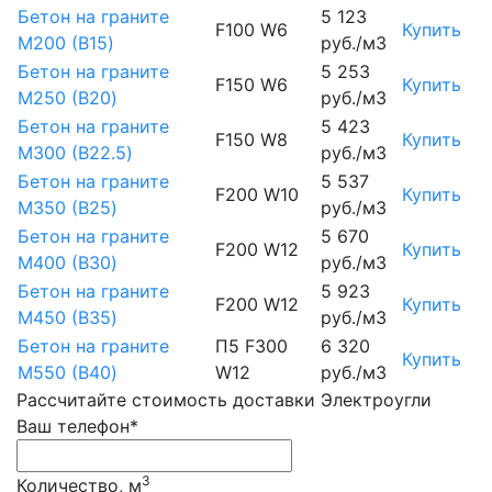
Бетон на граните
5 123
F100 W6
Купить
М200 (B15)
руб./м3
Бетон на граните
5 253
F150 W6
Купить
М250 (B20)
руб./м3
Бетон на граните
5 423
F150 W8
Купить
М300 (B22.5)
руб./м3
Бетон на граните
5 537
F200 W10
Купить
М350 (B25)
руб./м3
Бетон на граните
5 670
F200 W12
Купить
М400 (B30)
руб./м3
Бетон на граните
5 923
F200 W12
Купить
М450 (B35)
руб./м3
Бетон на граните
П5 F300
6 320
Купить
М550 (B40)
W12
руб./м3
Рассчитайте стоимость доставки Электроугли
Ваш телефон*
3
Количество, м