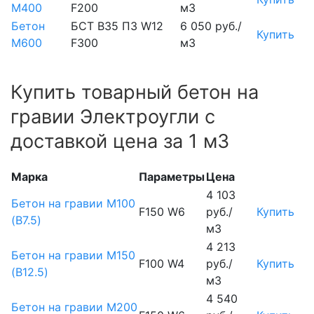
М400
F200
м3
Бетон
БСТ В35 П3 W12
6 050 руб./
Купить
М600
F300
м3
Купить товарный бетон на
гравии Электроугли с
доставкой цена за 1 м3
Марка
Параметры
Цена
4 103
Бетон на гравии М100
F150 W6
руб./
Купить
(B7.5)
м3
4 213
Бетон на гравии М150
F100 W4
руб./
Купить
(B12.5)
м3
4 540
Бетон на гравии М200