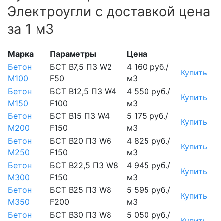
Электроугли с доставкой цена
за 1 м3
Марка
Параметры
Цена
Бетон
БСТ В7,5 П3 W2
4 160 руб./
Купить
М100
F50
м3
Бетон
БСТ В12,5 П3 W4
4 550 руб./
Купить
М150
F100
м3
Бетон
БСТ В15 П3 W4
5 175 руб./
Купить
М200
F150
м3
Бетон
БСТ В20 П3 W6
4 825 руб./
Купить
М250
F150
м3
Бетон
БСТ В22,5 П3 W8
4 945 руб./
Купить
М300
F150
м3
Бетон
БСТ В25 П3 W8
5 595 руб./
Купить
М350
F200
м3
Бетон
БСТ В30 П3 W8
5 050 руб./
Купить