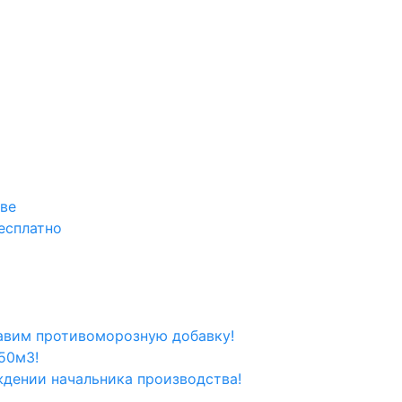
кве
есплатно
вим противоморозную добавку!
50м3!
ждении начальника производства!