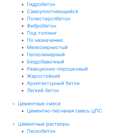
Гидробетон
Самоуплотняющийся
Полистиролбетон
Фибробетон
Под топпинг
По назначению
Мелкозернистый
Геополимерный
Бездобавочный
Реакционно-порошковый
Жаростойкий
Архитектурный бетон
Легкий бетон
Цементные смеси
Цементно-песчаная смесь ЦПС
Цементные растворы
Пескобетон