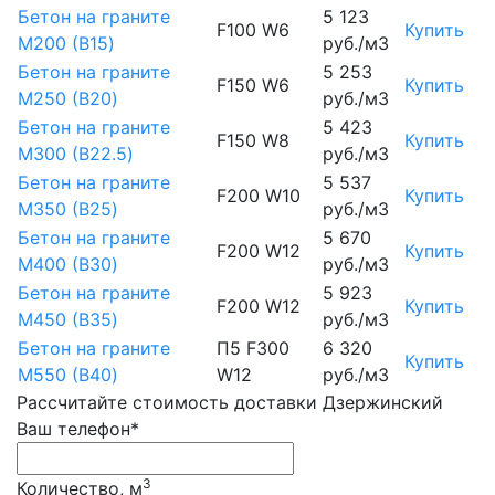
Бетон на граните
5 123
F100 W6
Купить
М200 (B15)
руб./м3
Бетон на граните
5 253
F150 W6
Купить
М250 (B20)
руб./м3
Бетон на граните
5 423
F150 W8
Купить
М300 (B22.5)
руб./м3
Бетон на граните
5 537
F200 W10
Купить
М350 (B25)
руб./м3
Бетон на граните
5 670
F200 W12
Купить
М400 (B30)
руб./м3
Бетон на граните
5 923
F200 W12
Купить
М450 (B35)
руб./м3
Бетон на граните
П5 F300
6 320
Купить
М550 (B40)
W12
руб./м3
Рассчитайте стоимость доставки Дзержинский
Ваш телефон*
3
Количество, м