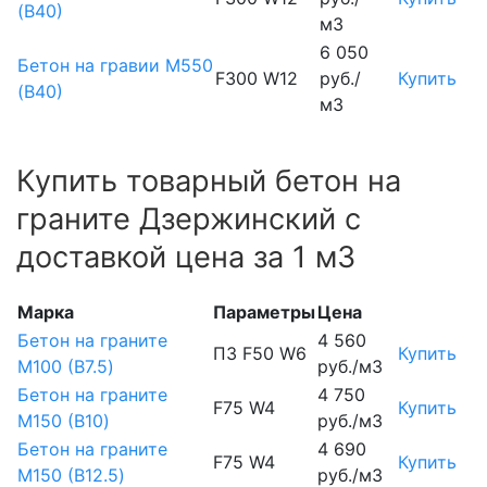
(В40)
м3
6 050
Бетон на гравии М550
F300 W12
руб./
Купить
(В40)
м3
Купить товарный бетон на
граните Дзержинский с
доставкой цена за 1 м3
Марка
Параметры
Цена
Бетон на граните
4 560
П3 F50 W6
Купить
М100 (B7.5)
руб./м3
Бетон на граните
4 750
F75 W4
Купить
М150 (B10)
руб./м3
Бетон на граните
4 690
F75 W4
Купить
М150 (B12.5)
руб./м3