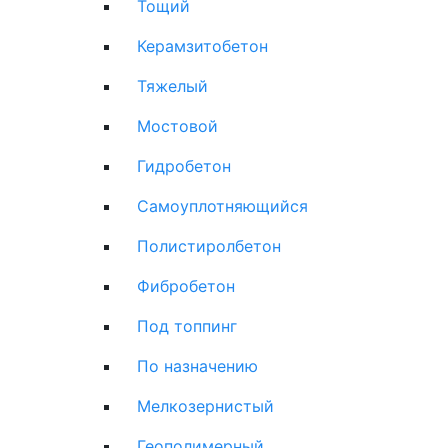
Тощий
Керамзитобетон
Тяжелый
Мостовой
Гидробетон
Самоуплотняющийся
Полистиролбетон
Фибробетон
Под топпинг
По назначению
Мелкозернистый
Геополимерный