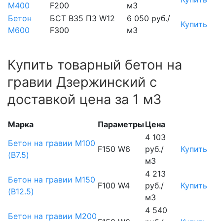
М400
F200
м3
Бетон
БСТ В35 П3 W12
6 050 руб./
Купить
М600
F300
м3
Купить товарный бетон на
гравии Дзержинский с
доставкой цена за 1 м3
Марка
Параметры
Цена
4 103
Бетон на гравии М100
F150 W6
руб./
Купить
(B7.5)
м3
4 213
Бетон на гравии М150
F100 W4
руб./
Купить
(B12.5)
м3
4 540
Бетон на гравии М200