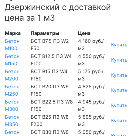
Дзержинский с доставкой
цена за 1 м3
Марка
Параметры
Цена
Бетон
БСТ В7,5 П3 W2
4 160 руб./
Купить
М100
F50
м3
Бетон
БСТ В12,5 П3 W4
4 550 руб./
Купить
М150
F100
м3
Бетон
БСТ В15 П3 W4
5 175 руб./
Купить
М200
F150
м3
Бетон
БСТ В20 П3 W6
4 825 руб./
Купить
М250
F150
м3
Бетон
БСТ В22,5 П3 W8
4 945 руб./
Купить
М300
F150
м3
Бетон
БСТ В25 П3 W8
5 595 руб./
Купить
М350
F200
м3
Бетон
БСТ В30 П3 W8
5 050 руб./
Купить