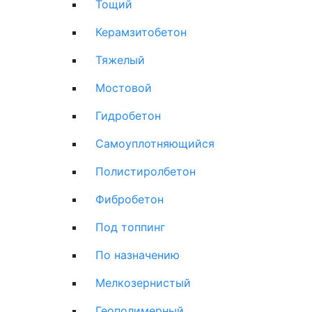
Тощий
Керамзитобетон
Тяжелый
Мостовой
Гидробетон
Самоуплотняющийся
Полистиролбетон
Фибробетон
Под топпинг
По назначению
Мелкозернистый
Геополимерный