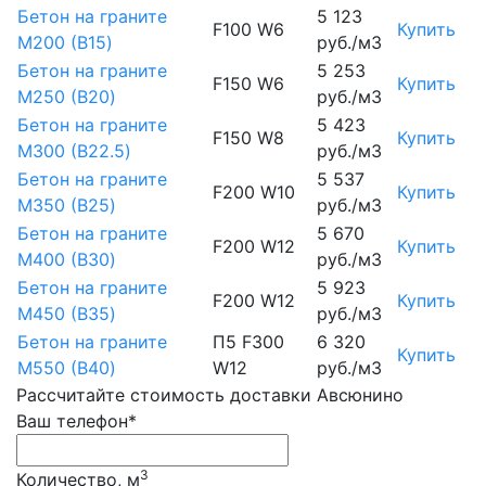
Бетон на граните
5 123
F100 W6
Купить
М200 (B15)
руб./м3
Бетон на граните
5 253
F150 W6
Купить
М250 (B20)
руб./м3
Бетон на граните
5 423
F150 W8
Купить
М300 (B22.5)
руб./м3
Бетон на граните
5 537
F200 W10
Купить
М350 (B25)
руб./м3
Бетон на граните
5 670
F200 W12
Купить
М400 (B30)
руб./м3
Бетон на граните
5 923
F200 W12
Купить
М450 (B35)
руб./м3
Бетон на граните
П5 F300
6 320
Купить
М550 (B40)
W12
руб./м3
Рассчитайте стоимость доставки Авсюнино
Ваш телефон*
3
Количество, м