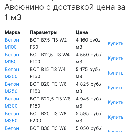
Авсюнино с доставкой цена за
1 м3
Марка
Параметры
Цена
Бетон
БСТ В7,5 П3 W2
4 160 руб./
Купить
М100
F50
м3
Бетон
БСТ В12,5 П3 W4
4 550 руб./
Купить
М150
F100
м3
Бетон
БСТ В15 П3 W4
5 175 руб./
Купить
М200
F150
м3
Бетон
БСТ В20 П3 W6
4 825 руб./
Купить
М250
F150
м3
Бетон
БСТ В22,5 П3 W8
4 945 руб./
Купить
М300
F150
м3
Бетон
БСТ В25 П3 W8
5 595 руб./
Купить
М350
F200
м3
Бетон
БСТ В30 П3 W8
5 050 руб./
Купить