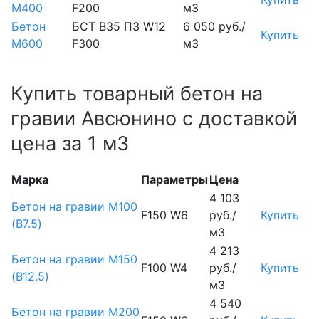
М400
F200
м3
Бетон
БСТ В35 П3 W12
6 050 руб./
Купить
М600
F300
м3
Купить товарный бетон на
гравии Авсюнино с доставкой
цена за 1 м3
Марка
Параметры
Цена
4 103
Бетон на гравии М100
F150 W6
руб./
Купить
(B7.5)
м3
4 213
Бетон на гравии М150
F100 W4
руб./
Купить
(B12.5)
м3
4 540
Бетон на гравии М200