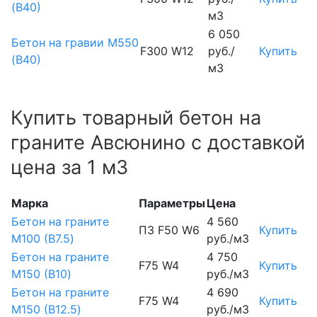
(В40)
м3
6 050
Бетон на гравии М550
F300 W12
руб./
Купить
(В40)
м3
Купить товарный бетон на
граните Авсюнино с доставкой
цена за 1 м3
Марка
Параметры
Цена
Бетон на граните
4 560
П3 F50 W6
Купить
М100 (B7.5)
руб./м3
Бетон на граните
4 750
F75 W4
Купить
М150 (B10)
руб./м3
Бетон на граните
4 690
F75 W4
Купить
М150 (B12.5)
руб./м3