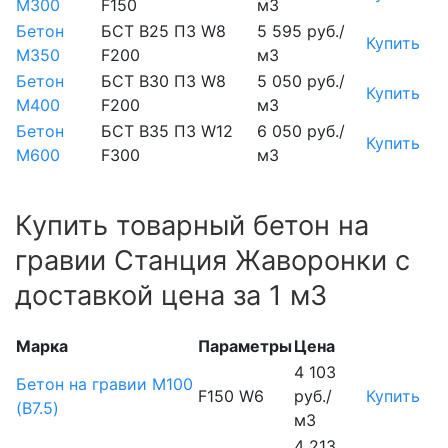
М300
F150
м3
Бетон
БСТ В25 П3 W8
5 595 руб./
Купить
М350
F200
м3
Бетон
БСТ В30 П3 W8
5 050 руб./
Купить
М400
F200
м3
Бетон
БСТ В35 П3 W12
6 050 руб./
Купить
М600
F300
м3
Купить товарный бетон на
гравии Станция Жаворонки с
доставкой цена за 1 м3
Марка
Параметры
Цена
4 103
Бетон на гравии М100
F150 W6
руб./
Купить
(B7.5)
м3
4 213