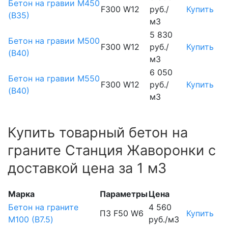
Бетон на гравии М450
F300 W12
руб./
Купить
(В35)
м3
5 830
Бетон на гравии М500
F300 W12
руб./
Купить
(В40)
м3
6 050
Бетон на гравии М550
F300 W12
руб./
Купить
(В40)
м3
Купить товарный бетон на
граните Станция Жаворонки с
доставкой цена за 1 м3
Марка
Параметры
Цена
Бетон на граните
4 560
П3 F50 W6
Купить
М100 (B7.5)
руб./м3