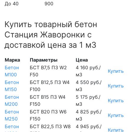
До 40
900
Купить товарный бетон
Станция Жаворонки с
доставкой цена за 1 м3
Марка
Параметры
Цена
Бетон
БСТ В7,5 П3 W2
4 160 руб./
Купить
М100
F50
м3
Бетон
БСТ В12,5 П3 W4
4 550 руб./
Купить
М150
F100
м3
Бетон
БСТ В15 П3 W4
5 175 руб./
Купить
М200
F150
м3
Бетон
БСТ В20 П3 W6
4 825 руб./
Купить
М250
F150
м3
Бетон
БСТ В22,5 П3 W8
4 945 руб./
Купить