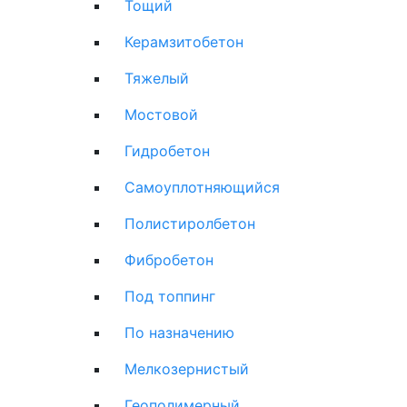
Тощий
Керамзитобетон
Тяжелый
Мостовой
Гидробетон
Самоуплотняющийся
Полистиролбетон
Фибробетон
Под топпинг
По назначению
Мелкозернистый
Геополимерный