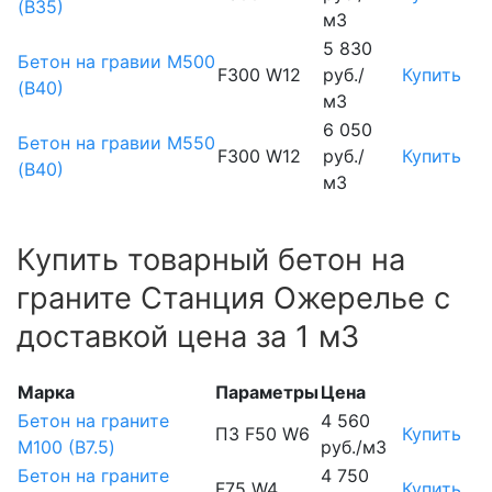
(В35)
м3
5 830
Бетон на гравии М500
F300 W12
руб./
Купить
(В40)
м3
6 050
Бетон на гравии М550
F300 W12
руб./
Купить
(В40)
м3
Купить товарный бетон на
граните Станция Ожерелье с
доставкой цена за 1 м3
Марка
Параметры
Цена
Бетон на граните
4 560
П3 F50 W6
Купить
М100 (B7.5)
руб./м3
Бетон на граните
4 750
F75 W4
Купить