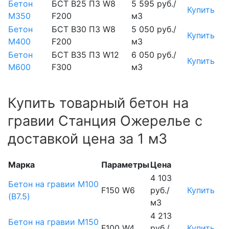
Бетон
БСТ В25 П3 W8
5 595 руб./
Купить
М350
F200
м3
Бетон
БСТ В30 П3 W8
5 050 руб./
Купить
М400
F200
м3
Бетон
БСТ В35 П3 W12
6 050 руб./
Купить
М600
F300
м3
Купить товарный бетон на
гравии Станция Ожерелье с
доставкой цена за 1 м3
Марка
Параметры
Цена
4 103
Бетон на гравии М100
F150 W6
руб./
Купить
(B7.5)
м3
4 213
Бетон на гравии М150
F100 W4
руб./
Купить