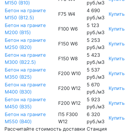
М150 (B10)
руб./м3
Бетон на граните
4 690
F75 W4
Купить
М150 (B12.5)
руб./м3
Бетон на граните
5 123
F100 W6
Купить
М200 (B15)
руб./м3
Бетон на граните
5 253
F150 W6
Купить
М250 (B20)
руб./м3
Бетон на граните
5 423
F150 W8
Купить
М300 (B22.5)
руб./м3
Бетон на граните
5 537
F200 W10
Купить
М350 (B25)
руб./м3
Бетон на граните
5 670
F200 W12
Купить
М400 (B30)
руб./м3
Бетон на граните
5 923
F200 W12
Купить
М450 (B35)
руб./м3
Бетон на граните
П5 F300
6 320
Купить
М550 (B40)
W12
руб./м3
Рассчитайте стоимость доставки Станция