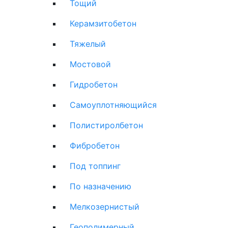
Тощий
Керамзитобетон
Тяжелый
Мостовой
Гидробетон
Самоуплотняющийся
Полистиролбетон
Фибробетон
Под топпинг
По назначению
Мелкозернистый
Геополимерный