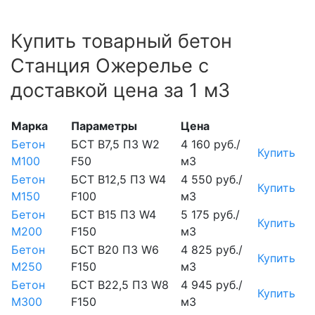
Купить товарный бетон
Станция Ожерелье с
доставкой цена за 1 м3
Марка
Параметры
Цена
Бетон
БСТ В7,5 П3 W2
4 160 руб./
Купить
М100
F50
м3
Бетон
БСТ В12,5 П3 W4
4 550 руб./
Купить
М150
F100
м3
Бетон
БСТ В15 П3 W4
5 175 руб./
Купить
М200
F150
м3
Бетон
БСТ В20 П3 W6
4 825 руб./
Купить
М250
F150
м3
Бетон
БСТ В22,5 П3 W8
4 945 руб./
Купить
М300
F150
м3