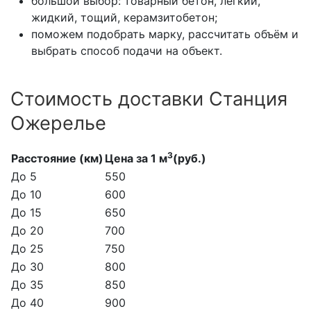
большой выбор: товарный бетон, лёгкий,
жидкий, тощий, керамзитобетон;
поможем подобрать марку, рассчитать объём и
выбрать способ подачи на объект.
Стоимость доставки Станция
Ожерелье
3
Расстояние (км)
Цена за 1 м
(руб.)
До 5
550
До 10
600
До 15
650
До 20
700
До 25
750
До 30
800
До 35
850
До 40
900