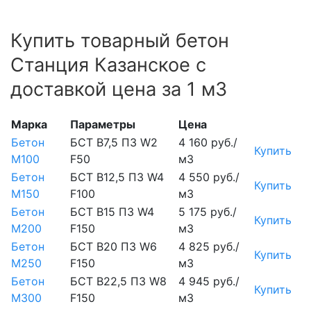
Купить товарный бетон
Станция Казанское с
доставкой цена за 1 м3
Марка
Параметры
Цена
Бетон
БСТ В7,5 П3 W2
4 160 руб./
Купить
М100
F50
м3
Бетон
БСТ В12,5 П3 W4
4 550 руб./
Купить
М150
F100
м3
Бетон
БСТ В15 П3 W4
5 175 руб./
Купить
М200
F150
м3
Бетон
БСТ В20 П3 W6
4 825 руб./
Купить
М250
F150
м3
Бетон
БСТ В22,5 П3 W8
4 945 руб./
Купить
М300
F150
м3