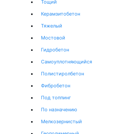
Тощий
Керамзитобетон
Тяжелый
Мостовой
Гидробетон
Самоуплотняющийся
Полистиролбетон
Фибробетон
Под топпинг
По назначению
Мелкозернистый
Геополимерный