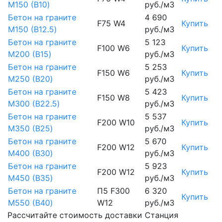
М150 (B10)
руб./м3
Бетон на граните
4 690
F75 W4
Купить
М150 (B12.5)
руб./м3
Бетон на граните
5 123
F100 W6
Купить
М200 (B15)
руб./м3
Бетон на граните
5 253
F150 W6
Купить
М250 (B20)
руб./м3
Бетон на граните
5 423
F150 W8
Купить
М300 (B22.5)
руб./м3
Бетон на граните
5 537
F200 W10
Купить
М350 (B25)
руб./м3
Бетон на граните
5 670
F200 W12
Купить
М400 (B30)
руб./м3
Бетон на граните
5 923
F200 W12
Купить
М450 (B35)
руб./м3
Бетон на граните
П5 F300
6 320
Купить
М550 (B40)
W12
руб./м3
Рассчитайте стоимость доставки Станция