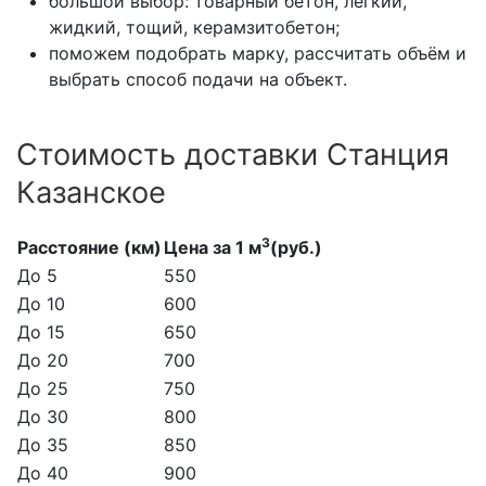
большой выбор: товарный бетон, лёгкий,
жидкий, тощий, керамзитобетон;
поможем подобрать марку, рассчитать объём и
выбрать способ подачи на объект.
Стоимость доставки Станция
Казанское
3
Расстояние (км)
Цена за 1 м
(руб.)
До 5
550
До 10
600
До 15
650
До 20
700
До 25
750
До 30
800
До 35
850
До 40
900