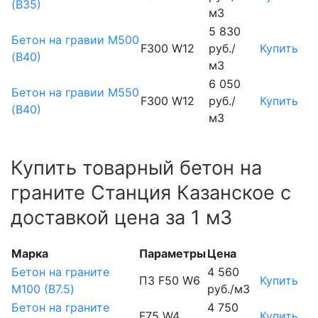
(В35)
м3
5 830
Бетон на гравии М500
F300 W12
руб./
Купить
(В40)
м3
6 050
Бетон на гравии М550
F300 W12
руб./
Купить
(В40)
м3
Купить товарный бетон на
граните Станция Казанское с
доставкой цена за 1 м3
Марка
Параметры
Цена
Бетон на граните
4 560
П3 F50 W6
Купить
М100 (B7.5)
руб./м3
Бетон на граните
4 750
F75 W4
Купить