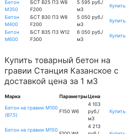
Бетон
БСТ В25 П3 W8
5 595 руб./
Купить
М350
F200
м3
Бетон
БСТ В30 П3 W8
5 050 руб./
Купить
М400
F200
м3
Бетон
БСТ В35 П3 W12
6 050 руб./
Купить
М600
F300
м3
Купить товарный бетон на
гравии Станция Казанское с
доставкой цена за 1 м3
Марка
Параметры
Цена
4 103
Бетон на гравии М100
F150 W6
руб./
Купить
(B7.5)
м3
4 213
Бетон на гравии М150
F100 W4
руб./
Купить