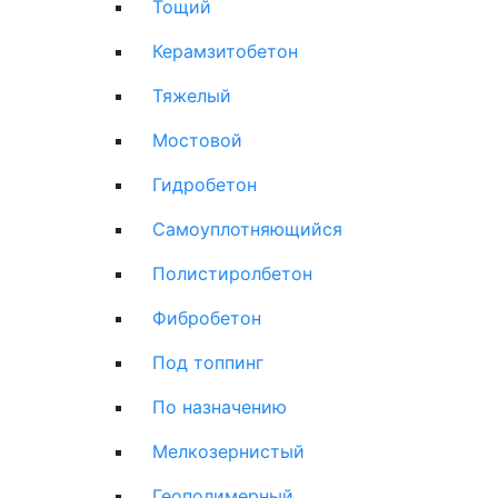
Тощий
Керамзитобетон
Тяжелый
Мостовой
Гидробетон
Самоуплотняющийся
Полистиролбетон
Фибробетон
Под топпинг
По назначению
Мелкозернистый
Геополимерный