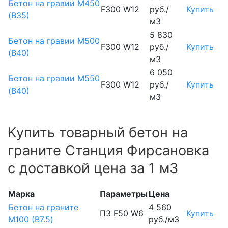
Бетон на гравии М450
F300 W12
руб./
Купить
(В35)
м3
5 830
Бетон на гравии М500
F300 W12
руб./
Купить
(В40)
м3
6 050
Бетон на гравии М550
F300 W12
руб./
Купить
(В40)
м3
Купить товарный бетон на
граните Станция Фирсановка
с доставкой цена за 1 м3
Марка
Параметры
Цена
Бетон на граните
4 560
П3 F50 W6
Купить
М100 (B7.5)
руб./м3