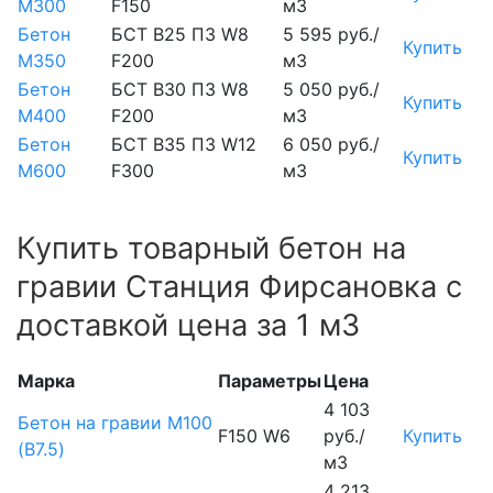
М300
F150
м3
Бетон
БСТ В25 П3 W8
5 595 руб./
Купить
М350
F200
м3
Бетон
БСТ В30 П3 W8
5 050 руб./
Купить
М400
F200
м3
Бетон
БСТ В35 П3 W12
6 050 руб./
Купить
М600
F300
м3
Купить товарный бетон на
гравии Станция Фирсановка с
доставкой цена за 1 м3
Марка
Параметры
Цена
4 103
Бетон на гравии М100
F150 W6
руб./
Купить
(B7.5)
м3
4 213