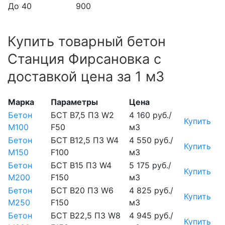
До 40
900
Купить товарный бетон
Станция Фирсановка с
доставкой цена за 1 м3
Марка
Параметры
Цена
Бетон
БСТ В7,5 П3 W2
4 160 руб./
Купить
М100
F50
м3
Бетон
БСТ В12,5 П3 W4
4 550 руб./
Купить
М150
F100
м3
Бетон
БСТ В15 П3 W4
5 175 руб./
Купить
М200
F150
м3
Бетон
БСТ В20 П3 W6
4 825 руб./
Купить
М250
F150
м3
Бетон
БСТ В22,5 П3 W8
4 945 руб./
Купить