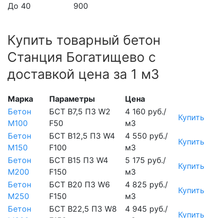
До 40
900
Купить товарный бетон
Станция Богатищево с
доставкой цена за 1 м3
Марка
Параметры
Цена
Бетон
БСТ В7,5 П3 W2
4 160 руб./
Купить
М100
F50
м3
Бетон
БСТ В12,5 П3 W4
4 550 руб./
Купить
М150
F100
м3
Бетон
БСТ В15 П3 W4
5 175 руб./
Купить
М200
F150
м3
Бетон
БСТ В20 П3 W6
4 825 руб./
Купить
М250
F150
м3
Бетон
БСТ В22,5 П3 W8
4 945 руб./
Купить