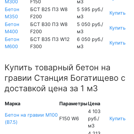
М300
F150
м3
Бетон
БСТ В25 П3 W8
5 595 руб./
Купить
М350
F200
м3
Бетон
БСТ В30 П3 W8
5 050 руб./
Купить
М400
F200
м3
Бетон
БСТ В35 П3 W12
6 050 руб./
Купить
М600
F300
м3
Купить товарный бетон на
гравии Станция Богатищево с
доставкой цена за 1 м3
Марка
Параметры
Цена
4 103
Бетон на гравии М100
F150 W6
руб./
Купить
(B7.5)
м3
4 213