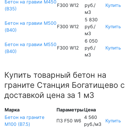
Бетон на гравии М450
F300 W12
руб./
Купить
(В35)
м3
5 830
Бетон на гравии М500
F300 W12
руб./
Купить
(В40)
м3
6 050
Бетон на гравии М550
F300 W12
руб./
Купить
(В40)
м3
Купить товарный бетон на
граните Станция Богатищево с
доставкой цена за 1 м3
Марка
Параметры
Цена
Бетон на граните
4 560
П3 F50 W6
Купить
М100 (B7.5)
руб./м3