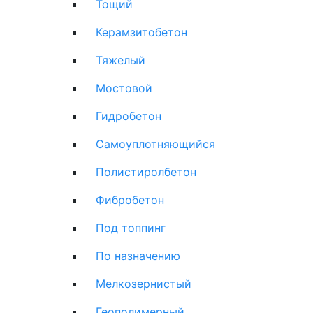
Тощий
Керамзитобетон
Тяжелый
Мостовой
Гидробетон
Самоуплотняющийся
Полистиролбетон
Фибробетон
Под топпинг
По назначению
Мелкозернистый
Геополимерный