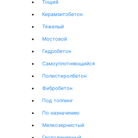
Тощий
Керамзитобетон
Тяжелый
Мостовой
Гидробетон
Самоуплотняющийся
Полистиролбетон
Фибробетон
Под топпинг
По назначению
Мелкозернистый
Геополимерный