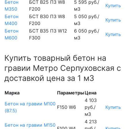
Бетон
БСТ В25 П3 W8
5 595 руб./
Купить
М350
F200
м3
Бетон
БСТ В30 П3 W8
5 050 руб./
Купить
М400
F200
м3
Бетон
БСТ В35 П3 W12
6 050 руб./
Купить
М600
F300
м3
Купить товарный бетон на
гравии Метро Серпуховская с
доставкой цена за 1 м3
Марка
Параметры
Цена
4 103
Бетон на гравии М100
F150 W6
руб./
Купить
(B7.5)
м3
4 213
Бетон на гравии М150
F100 W4
руб./
Купить