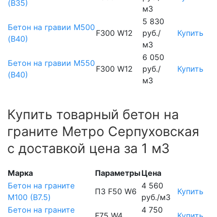
(В35)
м3
5 830
Бетон на гравии М500
F300 W12
руб./
Купить
(В40)
м3
6 050
Бетон на гравии М550
F300 W12
руб./
Купить
(В40)
м3
Купить товарный бетон на
граните Метро Серпуховская
с доставкой цена за 1 м3
Марка
Параметры
Цена
Бетон на граните
4 560
П3 F50 W6
Купить
М100 (B7.5)
руб./м3
Бетон на граните
4 750
F75 W4
Купить