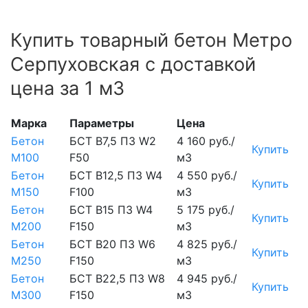
Купить товарный бетон Метро
Серпуховская с доставкой
цена за 1 м3
Марка
Параметры
Цена
Бетон
БСТ В7,5 П3 W2
4 160 руб./
Купить
М100
F50
м3
Бетон
БСТ В12,5 П3 W4
4 550 руб./
Купить
М150
F100
м3
Бетон
БСТ В15 П3 W4
5 175 руб./
Купить
М200
F150
м3
Бетон
БСТ В20 П3 W6
4 825 руб./
Купить
М250
F150
м3
Бетон
БСТ В22,5 П3 W8
4 945 руб./
Купить
М300
F150
м3