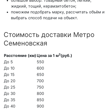
большой выбор: товарный бетон, лёгкий,
жидкий, тощий, керамзитобетон;
поможем подобрать марку, рассчитать объём и
выбрать способ подачи на объект.
Стоимость доставки Метро
Семеновская
3
Расстояние (км)
Цена за 1 м
(руб.)
До 5
550
До 10
600
До 15
650
До 20
700
До 25
750
До 30
800
До 35
850
До 40
900