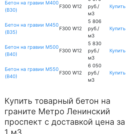
Бетон на гравии М400
F300 W12
руб./
Купить
(B30)
м3
5 806
Бетон на гравии М450
F300 W12
руб./
Купить
(В35)
м3
5 830
Бетон на гравии М500
F300 W12
руб./
Купить
(В40)
м3
6 050
Бетон на гравии М550
F300 W12
руб./
Купить
(В40)
м3
Купить товарный бетон на
граните Метро Ленинский
проспект с доставкой цена за
1 м3