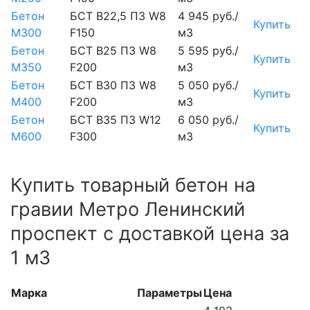
Бетон
БСТ В22,5 П3 W8
4 945 руб./
Купить
М300
F150
м3
Бетон
БСТ В25 П3 W8
5 595 руб./
Купить
М350
F200
м3
Бетон
БСТ В30 П3 W8
5 050 руб./
Купить
М400
F200
м3
Бетон
БСТ В35 П3 W12
6 050 руб./
Купить
М600
F300
м3
Купить товарный бетон на
гравии Метро Ленинский
проспект с доставкой цена за
1 м3
Марка
Параметры
Цена