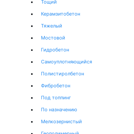
Тощий
Керамзитобетон
Тяжелый
Мостовой
Гидробетон
Самоуплотняющийся
Полистиролбетон
Фибробетон
Под топпинг
По назначению
Мелкозернистый
Геополимерный