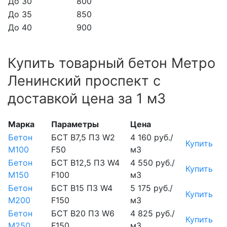
До 30
800
До 35
850
До 40
900
Купить товарный бетон Метро
Ленинский проспект с
доставкой цена за 1 м3
Марка
Параметры
Цена
Бетон
БСТ В7,5 П3 W2
4 160 руб./
Купить
М100
F50
м3
Бетон
БСТ В12,5 П3 W4
4 550 руб./
Купить
М150
F100
м3
Бетон
БСТ В15 П3 W4
5 175 руб./
Купить
М200
F150
м3
Бетон
БСТ В20 П3 W6
4 825 руб./
Купить
М250
F150
м3