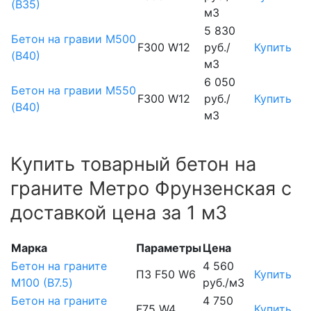
(В35)
м3
5 830
Бетон на гравии М500
F300 W12
руб./
Купить
(В40)
м3
6 050
Бетон на гравии М550
F300 W12
руб./
Купить
(В40)
м3
Купить товарный бетон на
граните Метро Фрунзенская с
доставкой цена за 1 м3
Марка
Параметры
Цена
Бетон на граните
4 560
П3 F50 W6
Купить
М100 (B7.5)
руб./м3
Бетон на граните
4 750
F75 W4
Купить