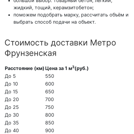
большой выбор: товарный бетон, лёгкий,
жидкий, тощий, керамзитобетон;
поможем подобрать марку, рассчитать объём и
выбрать способ подачи на объект.
Стоимость доставки Метро
Фрунзенская
3
Расстояние (км)
Цена за 1 м
(руб.)
До 5
550
До 10
600
До 15
650
До 20
700
До 25
750
До 30
800
До 35
850
До 40
900