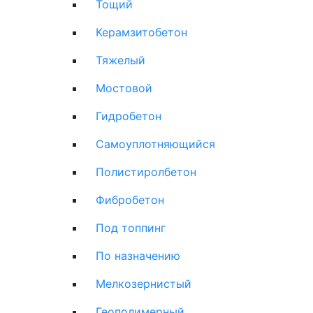
Тощий
Керамзитобетон
Тяжелый
Мостовой
Гидробетон
Самоуплотняющийся
Полистиролбетон
Фибробетон
Под топпинг
По назначению
Мелкозернистый
Геополимерный