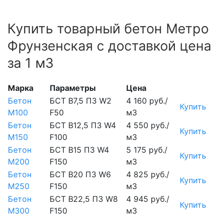
Купить товарный бетон Метро
Фрунзенская с доставкой цена
за 1 м3
Марка
Параметры
Цена
Бетон
БСТ В7,5 П3 W2
4 160 руб./
Купить
М100
F50
м3
Бетон
БСТ В12,5 П3 W4
4 550 руб./
Купить
М150
F100
м3
Бетон
БСТ В15 П3 W4
5 175 руб./
Купить
М200
F150
м3
Бетон
БСТ В20 П3 W6
4 825 руб./
Купить
М250
F150
м3
Бетон
БСТ В22,5 П3 W8
4 945 руб./
Купить
М300
F150
м3