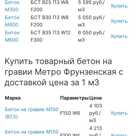
Бетон
БСТ В25 П3 W8
5 595 руб./
Купить
М350
F200
м3
Бетон
БСТ В30 П3 W8
5 050 руб./
Купить
М400
F200
м3
Бетон
БСТ В35 П3 W12
6 050 руб./
Купить
М600
F300
м3
Купить товарный бетон на
гравии Метро Фрунзенская с
доставкой цена за 1 м3
Марка
Параметры
Цена
4 103
Бетон на гравии М100
F150 W6
руб./
Купить
(B7.5)
м3
4 213
Бетон на гравии М150
F100 W4
руб./
Купить