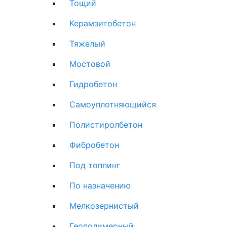
Тощий
Керамзитобетон
Тяжелый
Мостовой
Гидробетон
Самоуплотняющийся
Полистиролбетон
Фибробетон
Под топпинг
По назначению
Мелкозернистый
Геополимерный