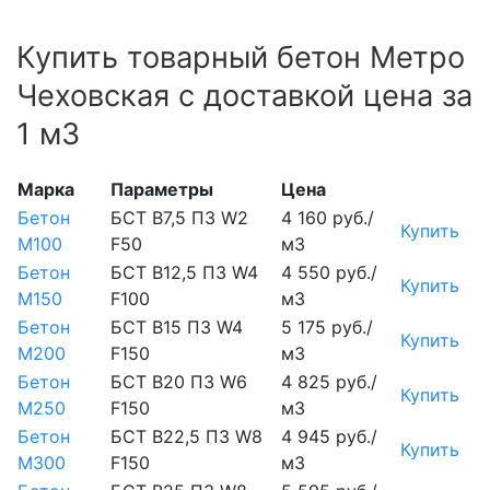
Купить товарный бетон Метро
Чеховская с доставкой цена за
1 м3
Марка
Параметры
Цена
Бетон
БСТ В7,5 П3 W2
4 160 руб./
Купить
М100
F50
м3
Бетон
БСТ В12,5 П3 W4
4 550 руб./
Купить
М150
F100
м3
Бетон
БСТ В15 П3 W4
5 175 руб./
Купить
М200
F150
м3
Бетон
БСТ В20 П3 W6
4 825 руб./
Купить
М250
F150
м3
Бетон
БСТ В22,5 П3 W8
4 945 руб./
Купить
М300
F150
м3