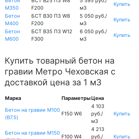
Бетон
БСТ В25 П3 W8
5 595 руб./
Купить
М350
F200
м3
Бетон
БСТ В30 П3 W8
5 050 руб./
Купить
М400
F200
м3
Бетон
БСТ В35 П3 W12
6 050 руб./
Купить
М600
F300
м3
Купить товарный бетон на
гравии Метро Чеховская с
доставкой цена за 1 м3
Марка
Параметры
Цена
4 103
Бетон на гравии М100
F150 W6
руб./
Купить
(B7.5)
м3
4 213
Бетон на гравии М150
F100 W4
руб./
Купить