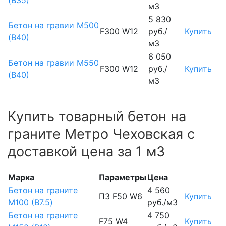
м3
5 830
Бетон на гравии М500
F300 W12
руб./
Купить
(В40)
м3
6 050
Бетон на гравии М550
F300 W12
руб./
Купить
(В40)
м3
Купить товарный бетон на
граните Метро Чеховская с
доставкой цена за 1 м3
Марка
Параметры
Цена
Бетон на граните
4 560
П3 F50 W6
Купить
М100 (B7.5)
руб./м3
Бетон на граните
4 750
F75 W4
Купить