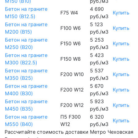
М150 (B10)
руб./м3
Бетон на граните
4 690
F75 W4
Купить
М150 (B12.5)
руб./м3
Бетон на граните
5 123
F100 W6
Купить
М200 (B15)
руб./м3
Бетон на граните
5 253
F150 W6
Купить
М250 (B20)
руб./м3
Бетон на граните
5 423
F150 W8
Купить
М300 (B22.5)
руб./м3
Бетон на граните
5 537
F200 W10
Купить
М350 (B25)
руб./м3
Бетон на граните
5 670
F200 W12
Купить
М400 (B30)
руб./м3
Бетон на граните
5 923
F200 W12
Купить
М450 (B35)
руб./м3
Бетон на граните
П5 F300
6 320
Купить
М550 (B40)
W12
руб./м3
Рассчитайте стоимость доставки Метро Чеховская