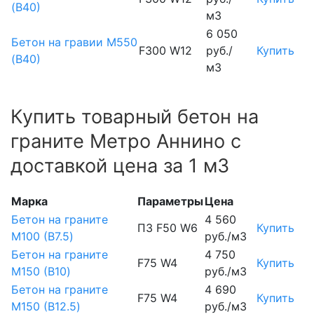
(В40)
м3
6 050
Бетон на гравии М550
F300 W12
руб./
Купить
(В40)
м3
Купить товарный бетон на
граните Метро Аннино с
доставкой цена за 1 м3
Марка
Параметры
Цена
Бетон на граните
4 560
П3 F50 W6
Купить
М100 (B7.5)
руб./м3
Бетон на граните
4 750
F75 W4
Купить
М150 (B10)
руб./м3
Бетон на граните
4 690
F75 W4
Купить
М150 (B12.5)
руб./м3