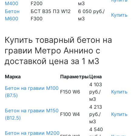
М400
F200
м3
Бетон
БСТ В35 П3 W12
6 050 руб./
Купить
М600
F300
м3
Купить товарный бетон на
гравии Метро Аннино с
доставкой цена за 1 м3
Марка
Параметры
Цена
4 103
Бетон на гравии М100
F150 W6
руб./
Купить
(B7.5)
м3
4 213
Бетон на гравии М150
F100 W4
руб./
Купить
(B12.5)
м3
4 540
Бетон на гравии М200