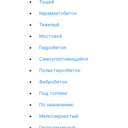
Тощий
Керамзитобетон
Тяжелый
Мостовой
Гидробетон
Самоуплотняющийся
Полистиролбетон
Фибробетон
Под топпинг
По назначению
Мелкозернистый
Геополимерный