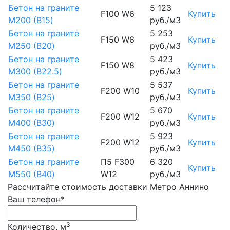
Бетон на граните
5 123
F100 W6
Купить
М200 (B15)
руб./м3
Бетон на граните
5 253
F150 W6
Купить
М250 (B20)
руб./м3
Бетон на граните
5 423
F150 W8
Купить
М300 (B22.5)
руб./м3
Бетон на граните
5 537
F200 W10
Купить
М350 (B25)
руб./м3
Бетон на граните
5 670
F200 W12
Купить
М400 (B30)
руб./м3
Бетон на граните
5 923
F200 W12
Купить
М450 (B35)
руб./м3
Бетон на граните
П5 F300
6 320
Купить
М550 (B40)
W12
руб./м3
Рассчитайте стоимость доставки Метро Аннино
Ваш телефон*
3
Количество, м